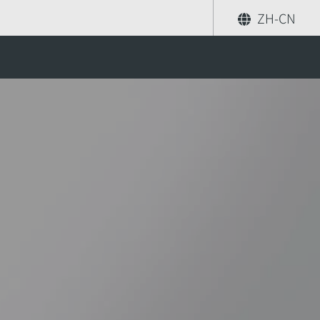
ZH-CN
机
PGC 气体制冷设备
分享
索