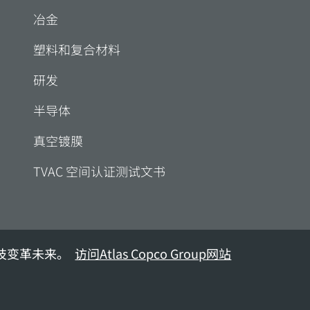
冶金
塑料和复合材料
研发
半导体
真空镀膜
TVAC 空间认证测试文书
技变革未来。
访问Atlas Copco Group网站