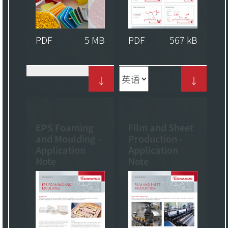
PDF
5 MB
PDF
567 kB
↓
↓
EPS Foaming
Film and Sheet
and Moulding -
Production -
Application
Application
Note
Note