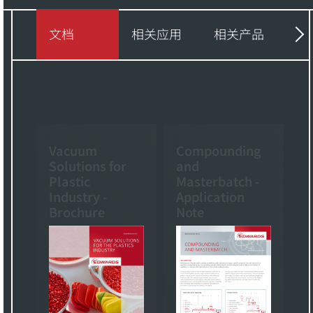
文档
相关应用
相关产品
视
Vacuum
Compounding
Solutions for
and
Plastic
Masterbatch -
Industry -
Application
Brochure
Note