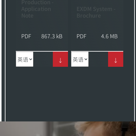
PDF
867.3 kB
PDF
4.6 MB
↓
↓