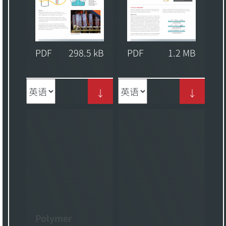
PDF
298.5 kB
PDF
1.2 MB
↓
↓
Polymer
Production -
Application
EXDM System -
Note
Brochure