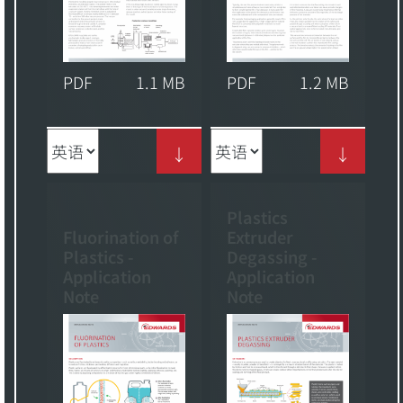
PDF
1.1 MB
PDF
1.2 MB
↓
↓
Plastics
Fluorination of
Extruder
Plastics -
Degassing -
Application
Application
Note
Note