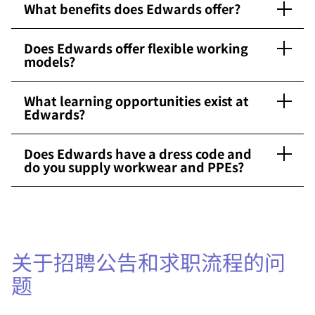
What benefits does Edwards offer?
Does Edwards offer flexible working
models?
What learning opportunities exist at
Edwards?
Does Edwards have a dress code and
do you supply workwear and PPEs?
关于招聘公告和求职流程的问
题