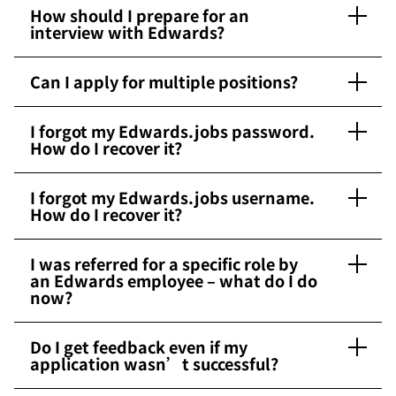
How should I prepare for an
interview with Edwards?
Can I apply for multiple positions?
I forgot my Edwards.jobs password.
How do I recover it?
I forgot my Edwards.jobs username.
How do I recover it?
I was referred for a specific role by
an Edwards employee – what do I do
now?
Do I get feedback even if my
application wasn’t successful?