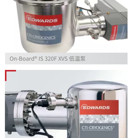
On-Board® IS 320F XVS 低温泵