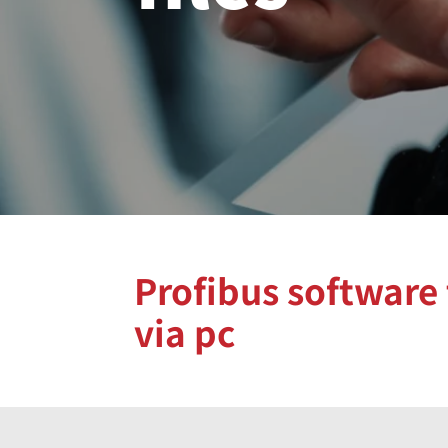
Profibus software 
via pc