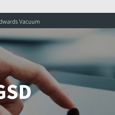
的产品
Product Support and Downloads
Pro
dwards Vacuum
搜
GSD