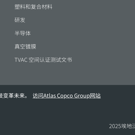
塑料和复合材料
研发
半导体
真空镀膜
TVAC 空间认证测试文书
技变革未来。
访问Atlas Copco Group网站
2025埃