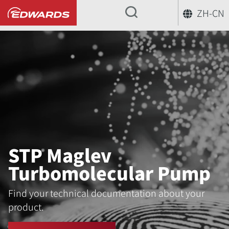
ZH-CN
...
STP Maglev
Turbomolecular Pump
Find your technical documentation about your
product.