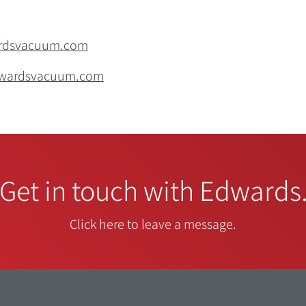
ardsvacuum.com
edwardsvacuum.com
Get in touch with Edwards
Click here to leave a message.