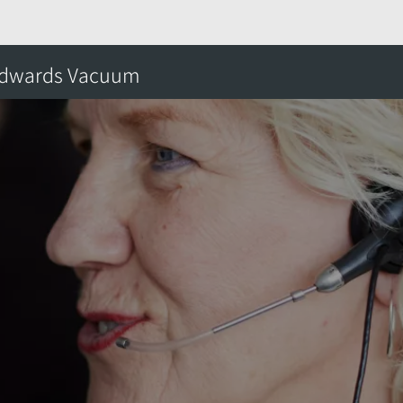
d
dwards Vacuum
搜