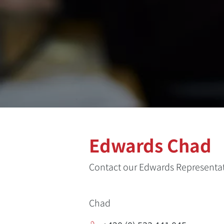
Edwards Chad
Contact our Edwards Representat
Chad