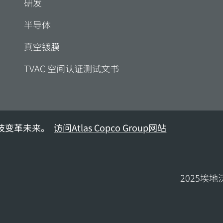
研发
半导体
真空镀膜
TVAC 空间认证测试文书
技变革未来。
访问Atlas Copco Group网站
2025埃