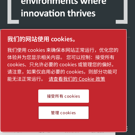
我们的网站使用 cookies。
我们使用 cookies 来确保本网站正常运行，优化您的
探索阿特拉斯·科普柯集团如何利用科技变革
体验并为您显示相关内容。 您可以控制：接受所有
未来。
cookies、只允许必要的 cookies 或管理您的偏好。
访问Atlas Copco Group网站
请注意，如果仅启用必要的 cookies，则部分功能可
能无法正常运行。
请查看我们的 Cookie 政策
Atlas Copco Group的一部分
管理 cookies
接受所有 cookies
2025埃地沃兹贸易（上海）有限公司保留所有权利
沪公网安备： 31011502018958号
沪ICP备2024098810号-2
管理 cookies
半导体
通用工业
与我们交流
加入我们