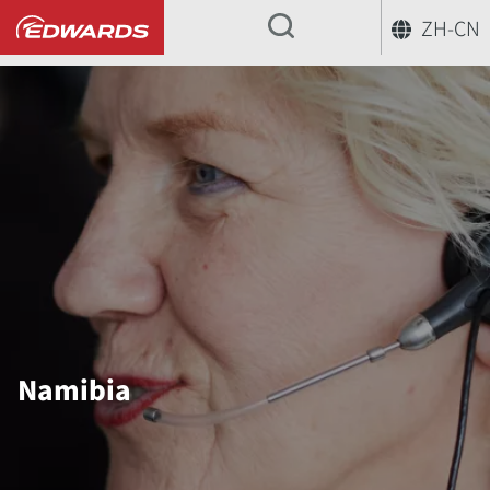
ZH-CN
...
Namibia