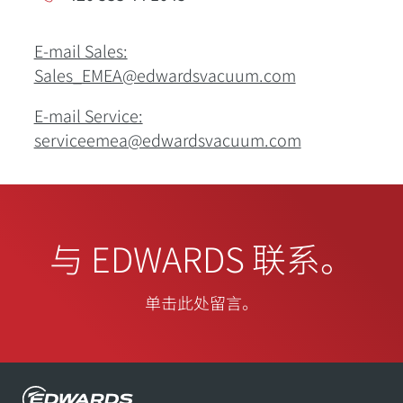
E-mail Sales:
Sales_EMEA@edwardsvacuum.com
E-mail Service:
serviceemea@edwardsvacuum.com
与 EDWARDS 联系。
单击此处留言。