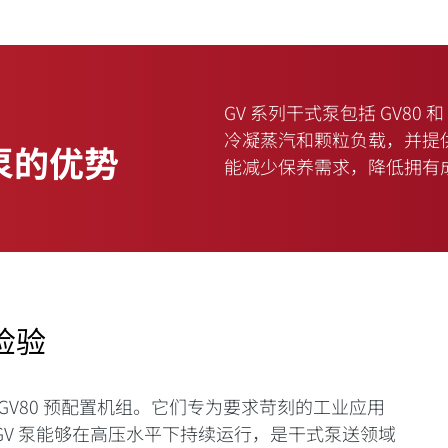
传
GV 系列干式泵包括 GV80
冷凝蒸汽和颗粒负载，并提
式泵的优势
能减少保养需求，降低拥
检验
star® GV80 预配置机组。它们专为要求苛刻的工业应用
V 泵能够在高压水平下持续运行，是干式泵送领域