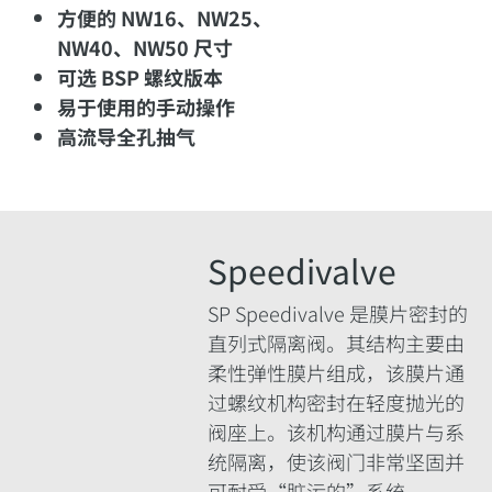
方便的 NW16、NW25、
NW40、NW50 尺寸
可选 BSP 螺纹版本
易于使用的手动操作
高流导全孔抽气
Speedivalve
SP Speedivalve 是膜片密封的
直列式隔离阀。其结构主要由
柔性弹性膜片组成，该膜片通
过螺纹机构密封在轻度抛光的
阀座上。该机构通过膜片与系
统隔离，使该阀门非常坚固并
可耐受“脏污的”系统。