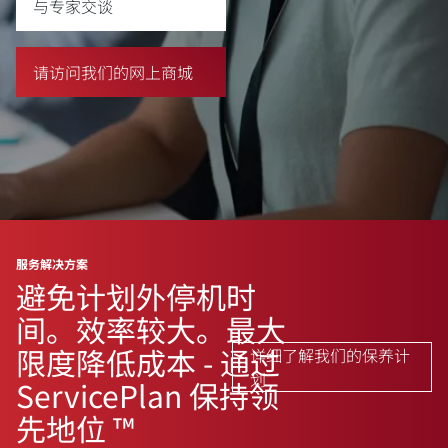
与专家交谈
请访问我们的网上商城
服务解决方案
避免计划外停机时
间。效率较大。最大
限度降低成本 - 通过
详细了解我们的保养计
划
ServicePlan 保持领
先地位 ™