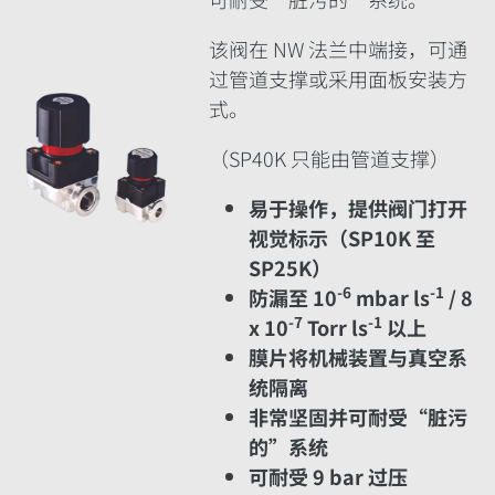
该阀在 NW 法兰中端接，可通
过管道支撑或采用面板安装方
式。
（SP40K 只能由管道支撑）
易于操作，提供阀门打开
视觉标示（SP10K 至
SP25K）
‑6
‑1
防漏至 10
mbar ls
/ 8
‑7
‑1
x 10
Torr ls
以上
膜片将机械装置与真空系
统隔离
非常坚固并可耐受“脏污
的”系统
可耐受 9 bar 过压