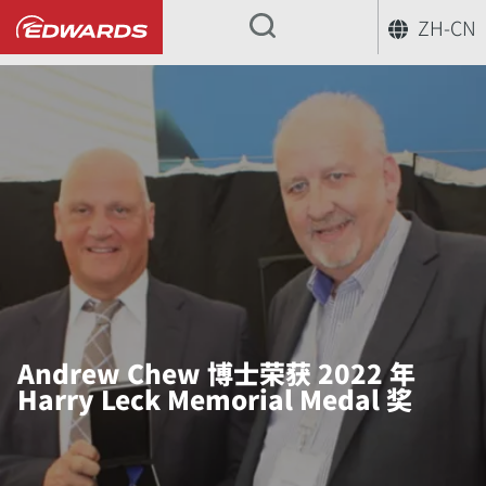
ZH-CN
...
Andrew Chew 博士荣获 2022 年
Harry Leck Memorial Medal 奖