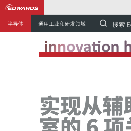
半导体
知识中心
创
半导体
通用工业和研发领域
搜索 E
实现从辅
室的 6 