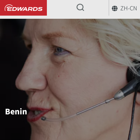
ZH-CN
...
Benin