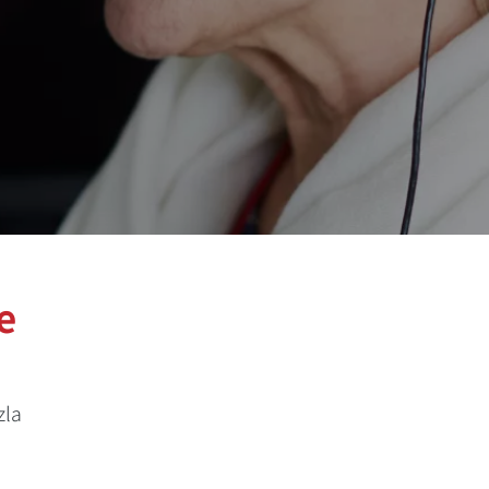
e
zla