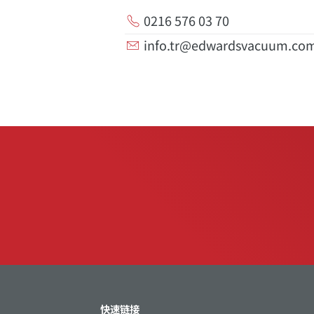
0216 576 03 70
info.tr@edwardsvacuum.co
快速链接