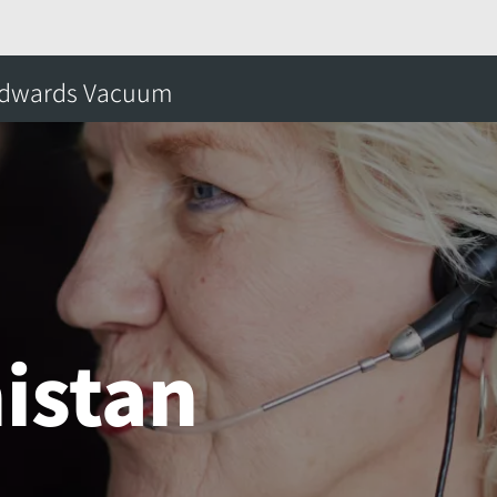
menistan
dwards Vacuum
搜
istan