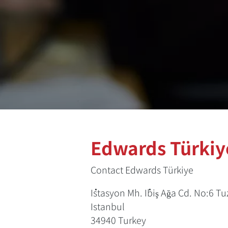
Edwards Türkiy
Contact Edwards Türkiye
İstasyon Mh. İbiş Ağa Cd. No:6 Tu
Istanbul
34940
Turkey