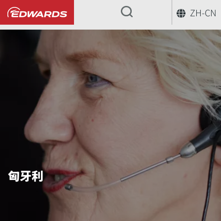
ZH-CN
...
匈牙利