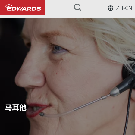
ZH-CN
...
马耳他