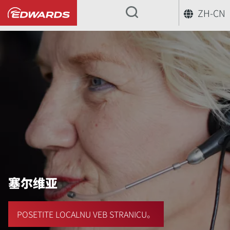
ZH-CN
...
塞尔维亚
POSETITE LOCALNU VEB STRANICU。