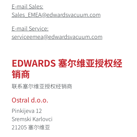
E-mail Sales:
Sales_EMEA@edwardsvacuum.com
E-mail Service:
serviceemea@edwardsvacuum.com
EDWARDS 塞尔维亚授权经
销商
联系塞尔维亚授权经销商
Ostral d.o.o.
Pinkijeva 12
Sremski Karlovci
21205
塞尔维亚