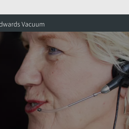
牙
dwards Vacuum
搜