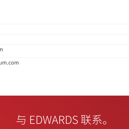
om
uum.com
与 EDWARDS 联系。