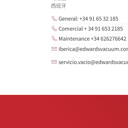
西班牙
General: +34 91 65 32 185
Comercial + 34 91 653 2185
Maintenance +34 626276642
iberica@edwardsvacuum.c
servicio.vacio@edwardsvac