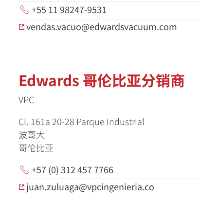
+55 11 98247-9531
vendas.vacuo@edwardsvacuum.com
Edwards 哥伦比亚分销商
VPC
Cl. 161a 20-28 Parque Industrial
波哥大
哥伦比亚
+57 (0) 312 457 7766
juan.zuluaga@vpcingenieria.co