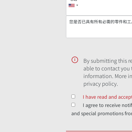
您是否已具有所有必需的零件和工
By submitting this 
able to contact you
information. More i
privacy policy.
I have read and accept
I agree to receive not
and special promotions f