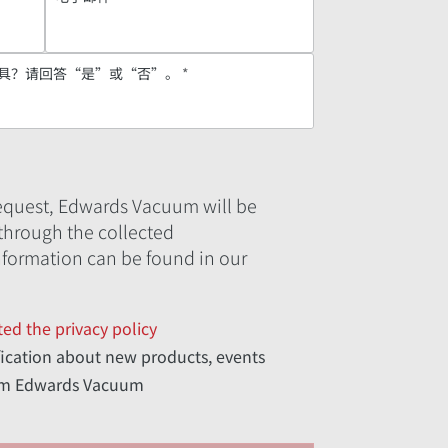
具？请回答“是”或“否”。
*
request, Edwards Vacuum will be
 through the collected
nformation can be found in our
ed the privacy policy
ification about new products, events
rom Edwards Vacuum