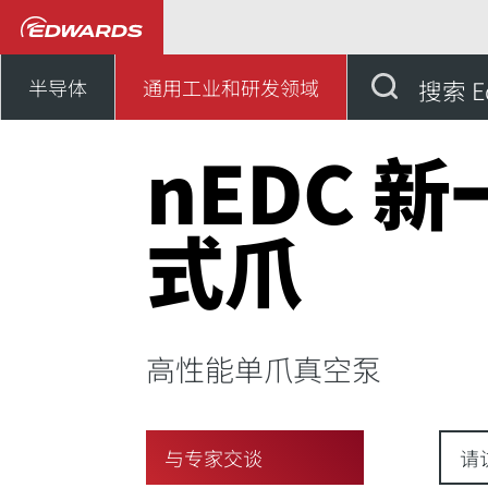
通用工业、研发领域
我们
半导体
通用工业和研发领域
搜索 E
nEDC 
式爪
高性能单爪真空泵
与专家交谈
请