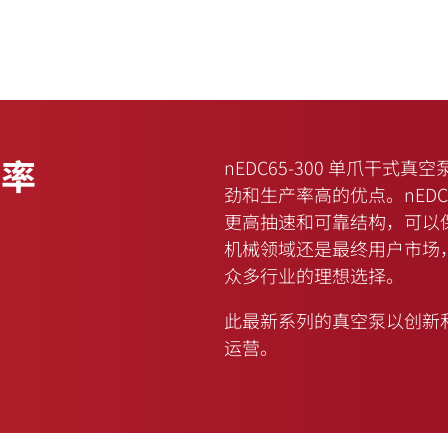
产率
nEDC65-300 单爪干
劲和生产率高的优点。nED
更高抽速和可靠结构，可以保
机械领域还是最终用户市场
众多行业的理想选择。
此最新系列的真空泵以创新
运营。